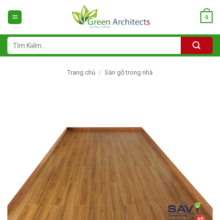
Bỏ
qua
0
nội
dung
Tìm
kiếm:
Trang chủ
/
Sàn gỗ trong nhà