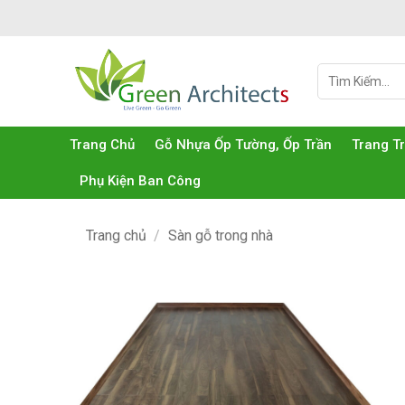
Bỏ
qua
nội
Tìm
dung
kiếm:
Trang Chủ
Gỗ Nhựa Ốp Tường, Ốp Trần
Trang T
Phụ Kiện Ban Công
Trang chủ
/
Sàn gỗ trong nhà