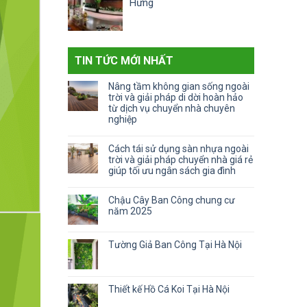
Hưng
TIN TỨC MỚI NHẤT
Nâng tầm không gian sống ngoài
trời và giải pháp di dời hoàn hảo
từ dịch vụ chuyển nhà chuyên
nghiệp
Không
có
Cách tái sử dụng sàn nhựa ngoài
bình
trời và giải pháp chuyển nhà giá rẻ
luận
giúp tối ưu ngân sách gia đình
ở
Không
Nâng
có
tầm
Chậu Cây Ban Công chung cư
bình
không
năm 2025
luận
gian
Không
ở
sống
có
Cách
ngoài
Tường Giả Ban Công Tại Hà Nội
bình
tái
trời
luận
Không
sử
và
ở
có
dụng
giải
Chậu
bình
sàn
pháp
Thiết kế Hồ Cá Koi Tại Hà Nội
Cây
luận
nhựa
di
Ban
ở
Không
ngoài