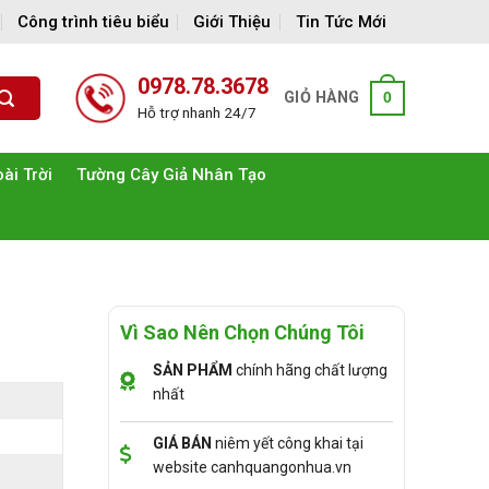
Công trình tiêu biểu
Giới Thiệu
Tin Tức Mới
0978.78.3678
GIỎ HÀNG
0
Hỗ trợ nhanh 24/7
ài Trời
Tường Cây Giả Nhân Tạo
Vì Sao Nên Chọn Chúng Tôi
SẢN PHẨM
chính hãng chất lượng
nhất
GIÁ BÁN
niêm yết công khai tại
website canhquangonhua.vn