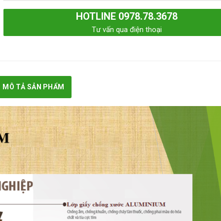
HOTLINE 0978.78.3678
Tư vấn qua điện thoại
MÔ TẢ SẢN PHẨM