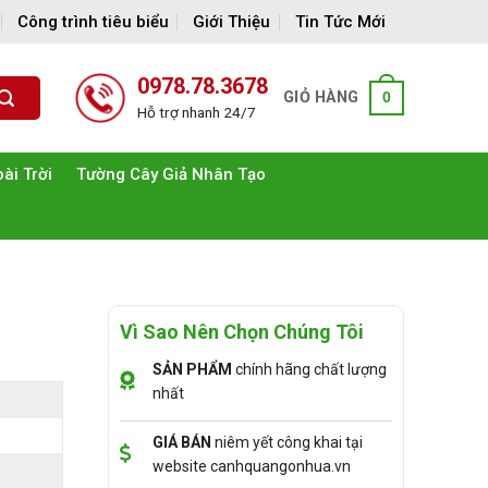
Công trình tiêu biểu
Giới Thiệu
Tin Tức Mới
0978.78.3678
GIỎ HÀNG
0
Hỗ trợ nhanh 24/7
ài Trời
Tường Cây Giả Nhân Tạo
Vì Sao Nên Chọn Chúng Tôi
SẢN PHẨM
chính hãng chất lượng
nhất
GIÁ BÁN
niêm yết công khai tại
website canhquangonhua.vn