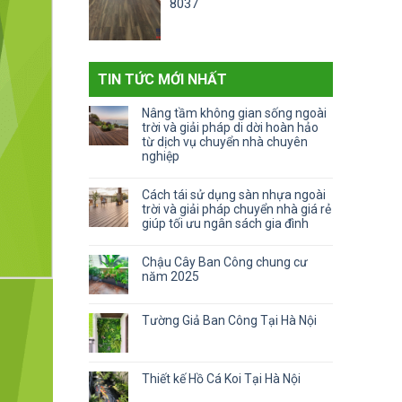
8037
TIN TỨC MỚI NHẤT
Nâng tầm không gian sống ngoài
trời và giải pháp di dời hoàn hảo
từ dịch vụ chuyển nhà chuyên
nghiệp
Không
có
Cách tái sử dụng sàn nhựa ngoài
bình
trời và giải pháp chuyển nhà giá rẻ
luận
giúp tối ưu ngân sách gia đình
ở
Không
Nâng
có
tầm
Chậu Cây Ban Công chung cư
bình
không
năm 2025
luận
gian
Không
ở
sống
có
Cách
ngoài
Tường Giả Ban Công Tại Hà Nội
bình
tái
trời
luận
Không
sử
và
ở
có
dụng
giải
Chậu
bình
sàn
pháp
Thiết kế Hồ Cá Koi Tại Hà Nội
Cây
luận
nhựa
di
Ban
ở
Không
ngoài