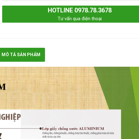
HOTLINE 0978.78.3678
Tư vấn qua điện thoại
MÔ TẢ SẢN PHẨM