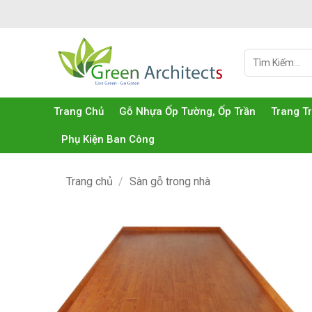
Bỏ
qua
nội
Tìm
dung
kiếm:
Trang Chủ
Gỗ Nhựa Ốp Tường, Ốp Trần
Trang T
Phụ Kiện Ban Công
Trang chủ
/
Sàn gỗ trong nhà