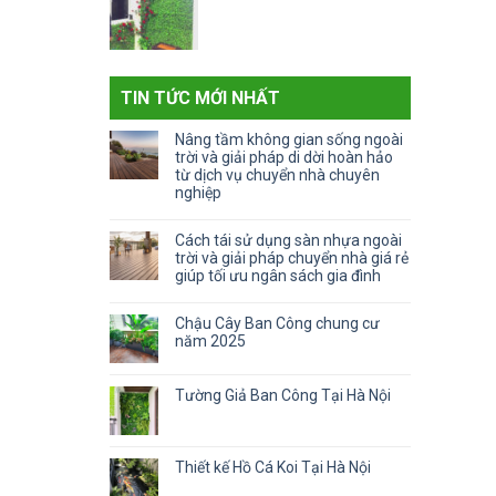
TIN TỨC MỚI NHẤT
Nâng tầm không gian sống ngoài
trời và giải pháp di dời hoàn hảo
từ dịch vụ chuyển nhà chuyên
nghiệp
Không
có
Cách tái sử dụng sàn nhựa ngoài
bình
trời và giải pháp chuyển nhà giá rẻ
luận
giúp tối ưu ngân sách gia đình
ở
Không
Nâng
có
tầm
Chậu Cây Ban Công chung cư
bình
không
năm 2025
luận
gian
Không
ở
sống
có
Cách
ngoài
Tường Giả Ban Công Tại Hà Nội
bình
tái
trời
luận
Không
sử
và
ở
có
dụng
giải
Chậu
bình
sàn
pháp
Thiết kế Hồ Cá Koi Tại Hà Nội
Cây
luận
nhựa
di
Ban
ở
Không
ngoài