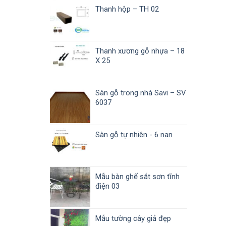
Thanh hộp – TH 02
Thanh xương gỗ nhựa – 18
X 25
Sàn gỗ trong nhà Savi – SV
6037
Sàn gỗ tự nhiên - 6 nan
Giá
Giá
gốc
hiện
là:
tại
Mẫu bàn ghế sắt sơn tĩnh
60.000 ₫.
là:
điện 03
37.000 ₫.
Mẫu tường cây giả đẹp