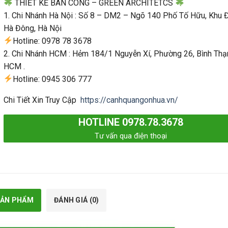
THIẾT KẾ BAN CÔNG – GREEN ARCHITETCS
1. Chi Nhánh Hà Nội : Số 8 – DM2 – Ngõ 140 Phố Tố Hữu, Khu Đ
Hà Đông, Hà Nội
Hotline: 0978 78 3678
2. Chi Nhánh HCM : Hẻm 184/1 Nguyễn Xí, Phường 26, Bình Thạ
HCM .
Hotline: 0945 306 777
Chi Tiết Xin Truy Cập
https://canhquangonhua.vn/
HOTLINE 0978.78.3678
Tư vấn qua điện thoại
SẢN PHẨM
ĐÁNH GIÁ (0)