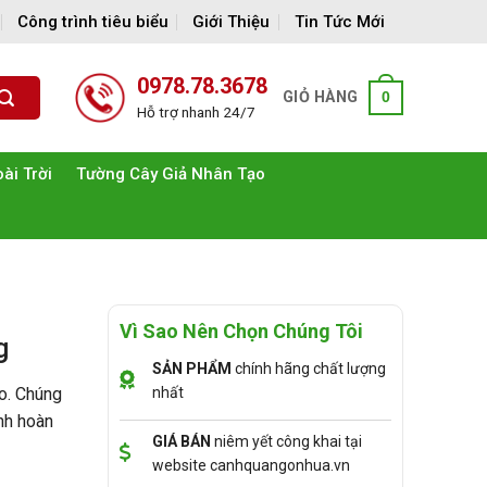
Công trình tiêu biểu
Giới Thiệu
Tin Tức Mới
0978.78.3678
GIỎ HÀNG
0
Hỗ trợ nhanh 24/7
ài Trời
Tường Cây Giả Nhân Tạo
Vì Sao Nên Chọn Chúng Tôi
g
SẢN PHẨM
chính hãng chất lượng
o. Chúng
nhất
ình hoàn
GIÁ BÁN
niêm yết công khai tại
website canhquangonhua.vn