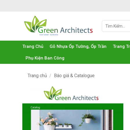
Bỏ
qua
nội
Tìm
dung
kiếm:
Trang Chủ
Gỗ Nhựa Ốp Tường, Ốp Trần
Trang T
Phụ Kiện Ban Công
Trang chủ
/
Báo giá & Catalogue