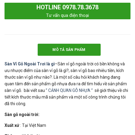
HOTLINE 0978.78.3678
Tư vấn qua điện thoại
MÔ TẢ SẢN PHẨM
Sàn Vỉ Gỗ Ngoài Trơi là gì
–Sàn vỉ gỗ ngoài trời có bền không và
ưu nhược điểm của sàn vỉ gỗ là gì?, sàn vỉ gỗ bao nhiêu tiền, kích
thước sàn vỉ gỗ như nào?. Là một số câu hỏi khách hàng đang
quan tâm đến sản phẩm gỗ nhựa đưa ra để tìm hiểu về sản phẩm
sàn vỉ gỗ. bài viết sau
” CẢNH QUAN GỖ NHỰA ”
sẽ giới thiệu về chi
tiết kích thước mẫu mã sản phẩm và một số công trình chúng tôi
đã thi công.
Sàn gỗ ngoài trời:
Xuất xứ
: Tại Việt Nam