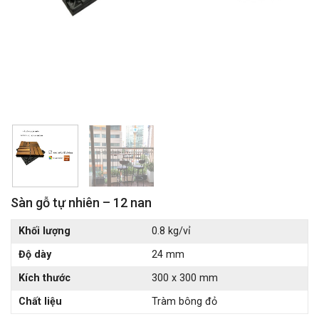
Sàn gỗ tự nhiên – 12 nan
Giá
Giá
Khối lượng
0.8 kg/vỉ
gốc
hiện
Độ dày
24 mm
là:
tại
60.000 ₫.
là:
Kích thước
300 x 300 mm
37.000 ₫.
Chất liệu
Tràm bông đỏ