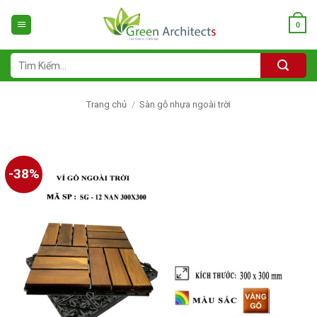
Bỏ
qua
0
nội
dung
Tìm
kiếm:
Trang chủ
/
Sàn gỗ nhựa ngoài trời
-38%