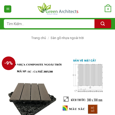
Bỏ
qua
0
nội
dung
Tìm
kiếm:
Trang chủ
/
Sàn gỗ nhựa ngoài trời
-9%