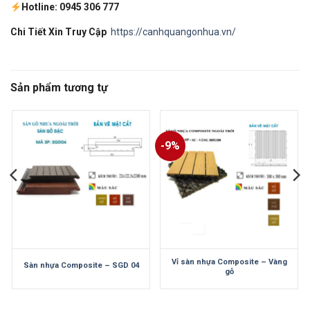
Hotline: 0945 306 777
Chi Tiết Xin Truy Cập
https://canhquangonhua.vn/
Sản phẩm tương tự
-9%
Vỉ sàn nhựa Composite – Vàng
Sàn nhựa Composite – SGD 04
gỗ
Giá
Giá
gốc
hiện
là:
tại