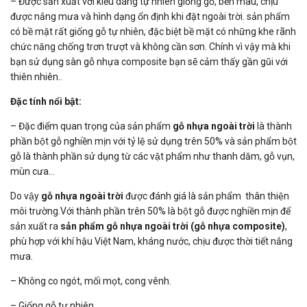
– Được sản xuất với kiểu dáng tự nhiên giống gỗ, bền màu, chịu
được nắng mưa và hình dạng ổn định khi đặt ngoài trời. sản phẩm
có bề mặt rất giống gỗ tự nhiên, đặc biệt bề mặt có những khe rãnh
chức năng chống trơn trượt và không cần sơn. Chính vì vậy mà khi
bạn sử dụng sàn gỗ nhựa composite bạn sẽ cảm thấy gần gũi với
thiên nhiên..
Đặc tính nổi bật:
– Đặc điểm quan trọng của sản phẩm
gỗ nhựa ngoài trời
là thành
phần bột gỗ nghiền mịn với tỷ lệ sử dụng trên 50% và sản phẩm bột
gỗ là thành phần sử dụng từ các vật phẩm như thanh dăm, gỗ vụn,
mùn cưa…
Do vậy
gỗ nhựa ngoài trời
được đánh giá là sản phẩm thân thiện
môi trường.Với thành phần trên 50% là bột gỗ được nghiền mịn để
sản xuất ra
sản phẩm gỗ nhựa ngoài trời (gỗ nhựa composite)
,
phù hợp với khí hậu Việt Nam, kháng nước, chịu được thời tiết nắng
mưa.
– Không co ngót, mối mọt, cong vênh.
– Giống gỗ tự nhiên.