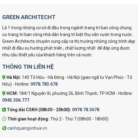
85.000 ₫.
là:
77.000 ₫.
GREEN ARCHITECHT
Là 1 trong những cơ sở đi đầu trong ngành trang trí ban công chung
cư trang trí ban công nhà dân trang trí biệt thự sân vườn trong nước .
Green Architects chuyên cung cấp ra thị trường những công trình đẹp
nhất đi đầu xu hướng phát triển , chất lượng nhất để đáp ứng được
nhu cầu thiết yếu của khách hàng trên cả nước
THÔNG TIN LIÊN HỆ
Hà Nội:
140 Tố Hữu - Hà Đông - Hà Nội (giao ngã tư Vạn Phúc - Tố
Hữu) - Hotline:
0978.783.678
HCM:
184/1 Nguyễn Xí, phường 26, Bình Thạnh, TP HCM - Hotline:
0945.306.777
Tổng đài CSKH (08h30 - 20h00):
0978.78.3678
Thời gian hoạt động:
Thứ 2 - Thứ 7 (08h00 - 18h00)
canhquangonhua.vn