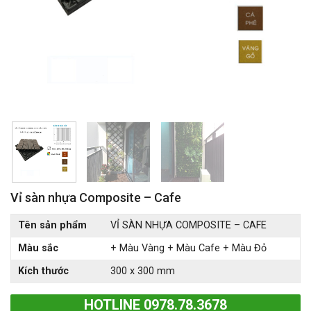
Vỉ sàn nhựa Composite – Cafe
Giá
Giá
Tên sản phẩm
VỈ SÀN NHỰA COMPOSITE – CAFE
gốc
hiện
Màu sắc
+ Màu Vàng + Màu Cafe + Màu Đỏ
là:
tại
85.000 ₫.
là:
Kích thước
300 x 300 mm
77.000 ₫.
HOTLINE 0978.78.3678