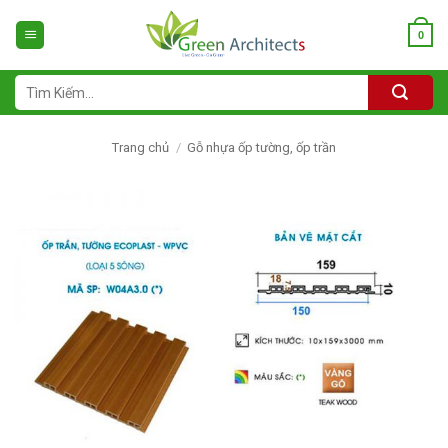
Bỏ
qua
0
nội
dung
Tìm
kiếm:
Trang chủ
/
Gỗ nhựa ốp tường, ốp trần