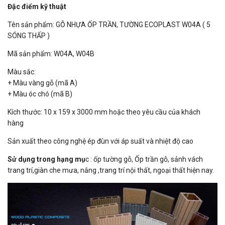
Đặc điểm kỹ thuật
Tên sản phẩm: GỖ NHỰA ỐP TRẦN, TƯỜNG ECOPLAST W04A ( 5
SÓNG THẤP )
Mã sản phẩm: W04A, W04B
Màu sắc:
+ Màu vàng gỗ (mã A)
+ Màu óc chó (mã B)
Kích thước: 10 x 159 x 3000 mm hoặc theo yêu cầu của khách
hàng
Sản xuất theo công nghệ ép đùn với áp suất và nhiệt độ cao
Sử dụng trong hạng mụ
c : ốp tường gỗ, Ốp trần gỗ, sảnh vách
trang trí,giàn che mưa, nắng ,trang trí nội thất, ngoại thất hiện nay.