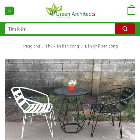
Bỏ
qua
0
nội
dung
Tìm
kiếm:
Trang chủ
/
Phụ kiện ban công
/
Bàn ghế ban công